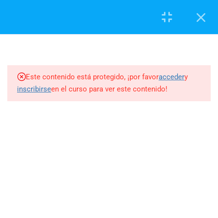
Registrarse
Iniciar sesión
5
SESIÓN 1: INTRODUCCIÓN
AL CURSO
Este contenido está protegido, ¡por favor
acceder
y
8
SESIÓN 2: TERMINOLOGÍA Y
inscribirse
en el curso para ver este contenido!
NOTACIÓN BPMN
2.1
¿Qué es BPMN?
2 minutos
(51) 948 891 235
2.2
Objetos de flujo: Actividades
12 minutos
info@sandovalgroup.com.pe
2.3
Objetos de flujo: Eventos
14 minutos