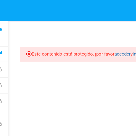
6
5
INICIO
NOSOTROS
4
Este contenido está protegido, ¡por favor
acceder
y
i
EMPRESA
LINKS
SE
Quienes Somos
Cursos
Fo
Conviértete en Instructor
Registrarse
Con
FAQs
Contacto
Pr