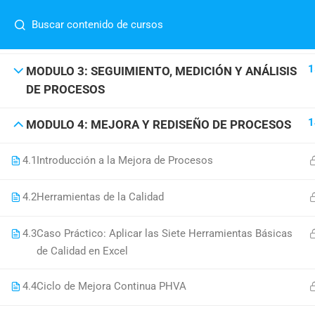
MODULO 2: DISEÑO Y MODELADO DE PROCESOS
Contáctenos:
(51) 948 891 235
info@sandovalgroup.com.pe
CON BPMN BIZAGI
1
MODULO 3: SEGUIMIENTO, MEDICIÓN Y ANÁLISIS
DE PROCESOS
1
MODULO 4: MEJORA Y REDISEÑO DE PROCESOS
4.1
Introducción a la Mejora de Procesos
4.2
Herramientas de la Calidad
4.3
Caso Práctico: Aplicar las Siete Herramientas Básicas
(51) 948 891 235
de Calidad en Excel
info@sandovalgroup.com.pe
4.4
Ciclo de Mejora Continua PHVA