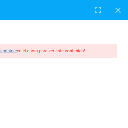
Registrarse
Iniciar sesión
CURSOS
SERVICIOS
BLOG
CONTACTO
nscribirse
en el curso para ver este contenido!
RVICIOS
REDES SOCIALES
rmación Ejecutiva
Facebook
sultoría
LinkedIn
oyectos
YouTube
TikTok